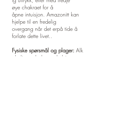
ig uttrykk, eller med tredje
øye chakraet for å
åpne intuisjon. Amazonitt kan
hjelpe til en fredelig
overgang når det erpå tide å
forlate dette livet..
Fysiske spørsmål og plager:
Alk
oholisme, balanse, kalsiumman
gel, kjemoterapi, elektromagnet
iske forstyrrelser, gikt, helse, hje
rte, lever,
mental klarhet, muskelspasmer,
nervesystemet, osteoporose, str
åling, fotsoneterapi,
tenner, skjoldbruskkjertelen,
tannråte, yin energi
Emosjonelle spørsmål og plager