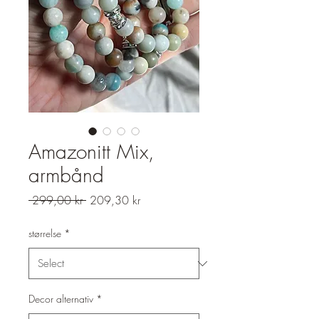
Amazonitt Mix,
armbånd
Regular
Sale
 299,00 kr 
209,30 kr
Price
Price
størrelse
*
Decor alternativ
*