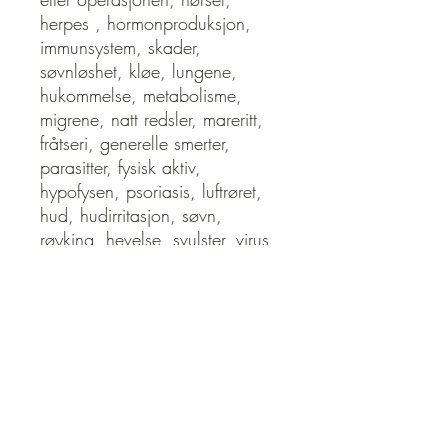
herpes , hormonproduksjon,
immunsystem, skader,
søvnløshet, kløe, lungene,
hukommelse, metabolisme,
migrene, natt redsler, mareritt,
fråtseri, generelle smerter,
parasitter, fysisk aktiv,
hypofysen, psoriasis, luftrøret,
hud, hudirritasjon, søvn,
røyking, hevelse, svulster, virus,
svakhet, velvære, rynker
Følelsesmessige problemer og
plager:
Sinne, angst, balanse,
mestring, beslutning, fjerne
negativitet, følelsesmessig
smerte, frykt, fokus, sorg, tap,
kjærlighet, motivasjon, mareritt,