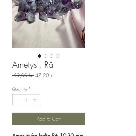
Ametyst, Rå
Regular
Sale
 59,00 kr 
47,20 kr
Price
Price
Quantity
*
Add to Cart
Ametyst fra India Rå 10-30 mm