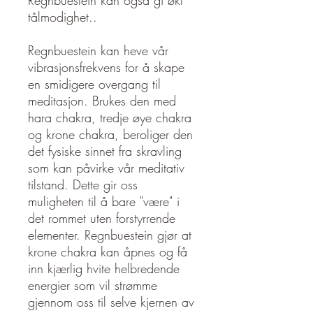
Regnbuestein kan også gi økt
tålmodighet..
Regnbuestein kan heve vår
vibrasjonsfrekvens for å skape
en smidigere overgang til
meditasjon. Brukes den med
hara chakra, tredje øye chakra
og krone chakra, beroliger den
det fysiske sinnet fra skravling
som kan påvirke vår meditativ
tilstand. Dette gir oss
muligheten til å bare "være" i
det rommet uten forstyrrende
elementer. Regnbuestein gjør at
krone chakra kan åpnes og få
inn kjærlig hvite helbredende
energier som vil strømme
gjennom oss til selve kjernen av