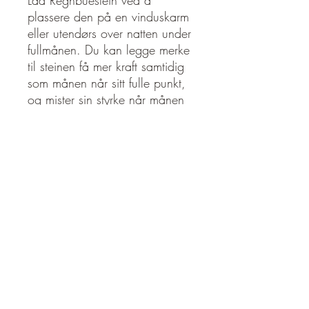
Lad Regnbuestein ved å
plassere den på en vinduskarm
eller utendørs over natten under
fullmånen. Du kan legge merke
til steinen få mer kraft samtidig
som månen når sitt fulle punkt,
og mister sin styrke når månen
minker.
Fysiske spørsmål og
plager:
Artritt, fødsel,
blodsirkulasjon, ødem,
hodepine, helse og
Helbredelse, ufruktbarhet,
søvnløshet, overgangsalder,
menstruasjon, multippel
sklerose, muskel- og
skjelettlidelser, bukspyttkjertel,
hypofysen, PMS, graviditet, bitt