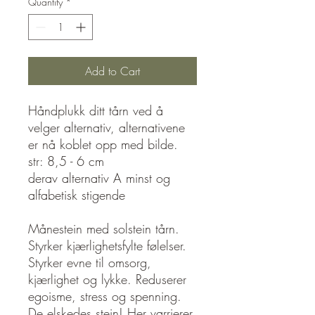
Quantity
*
Add to Cart
Håndplukk ditt tårn ved å
velger alternativ, alternativene
er nå koblet opp med bilde.
str: 8,5 - 6 cm
derav alternativ A minst og
alfabetisk stigende
Månestein med solstein tårn.
Styrker kjærlighetsfylte følelser.
Styrker evne til omsorg,
kjærlighet og lykke. Reduserer
egoisme, stress og spenning.
De elskedes stein! Her varrierer