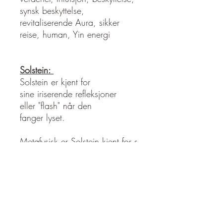
synsk beskyttelse,
revitaliserende Aura, sikker
reise, human, Yin energi
Solstein:
Solstein er kjent for
sine iriserende refleksjoner
eller "flash" når den
fanger lyset.
Metafysisk er Solstein kjent for s
in kraftige tilkobling til lys og
kraft av solen. Solstein bringer
lys til alle
situasjoner, og bærer du en
Solstein med deg kan du hjelpe
din personlige makt til