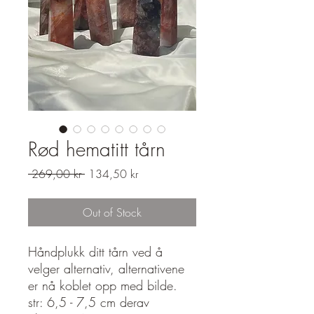
Rød hematitt tårn
Regular
Sale
 269,00 kr 
134,50 kr
Price
Price
Out of Stock
Håndplukk ditt tårn ved å
velger alternativ, alternativene
er nå koblet opp med bilde.
str: 6,5 - 7,5 cm derav