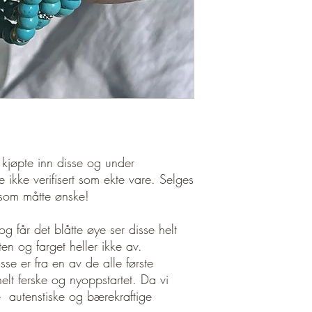
i kjøpte inn disse og under
e ikke verifisert som ekte vare. Selges
em som måtte ønske!
 og får det blåtte øye ser disse helt
ten og farget heller ikke av.
sse er fra en av de alle første
lt ferske og nyoppstartet. Da vi
 autenstiske og bærekraftige