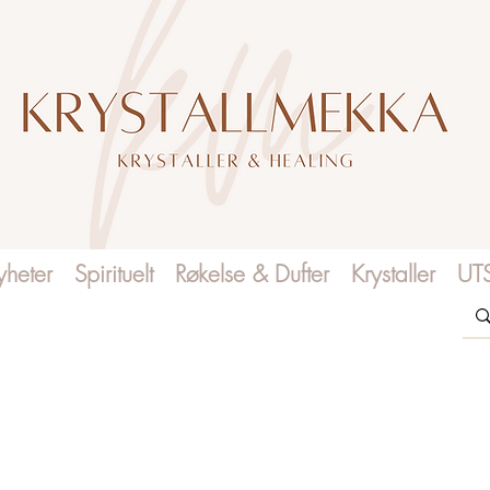
heter
Spirituelt
Røkelse & Dufter
Krystaller
UT