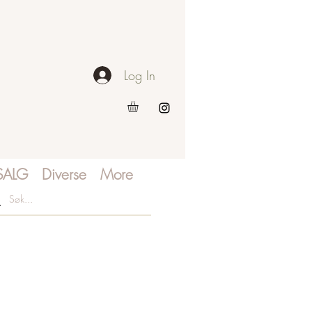
Log In
SALG
Diverse
More