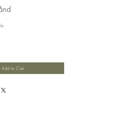
bånd
Sale
kr
Price
Add to Cart