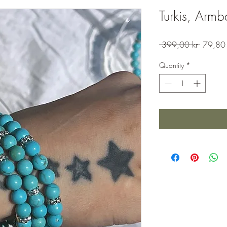
Turkis, Arm
Regular
 399,00 kr 
79,80 
Price
Quantity
*