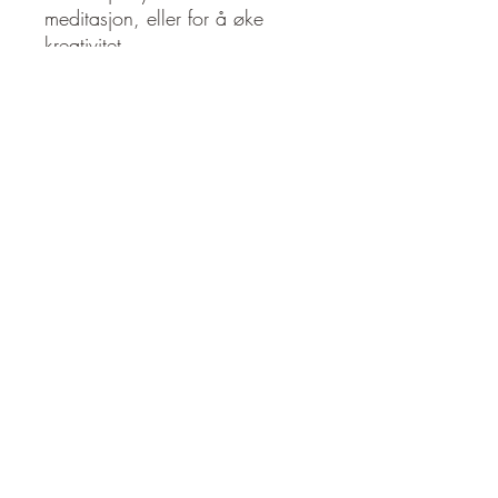
meditasjon, eller for å øke
kreativitet.
Fysiske problemer og
plager:
Bein, osteoporose,
skjelettet, tenner
Emosjonelle spørsmål og
plager:
Sinne, angst,
inspirasjon, raseri, redusere
angst, uselviskhet
Spirituelle spørsmål og
plager:
Kunstneriske uttrykk,
Aura, tilkobling med dine
guider, maksimerer energiflyt,
huske tidligere liv
Norsk navn: Howlitt