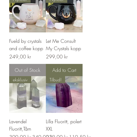
Fueld by crystals
Let Me Consult
and coffee kopp
My Crystals kopp
Price
Price
249,00 kr
299,00 kr
Out of Stock
Add to Cart
eksklusiv
Tilbud!
Lavendel
Lilla Fluoritt, polert
Fluoritt,Tårn
XXL
Regular Price
Sale Price
Regular Price
Sale Price