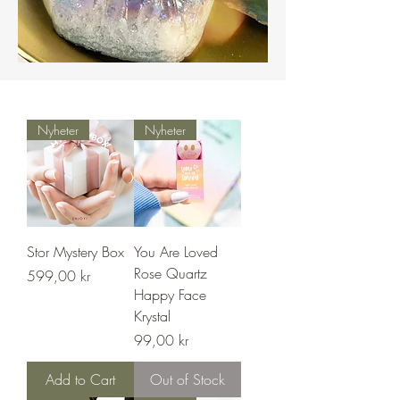
Nyheter
Nyheter
Stor Mystery Box
You Are Loved
Rose Quartz
Price
599,00 kr
Happy Face
Krystal
Price
99,00 kr
Add to Cart
Out of Stock