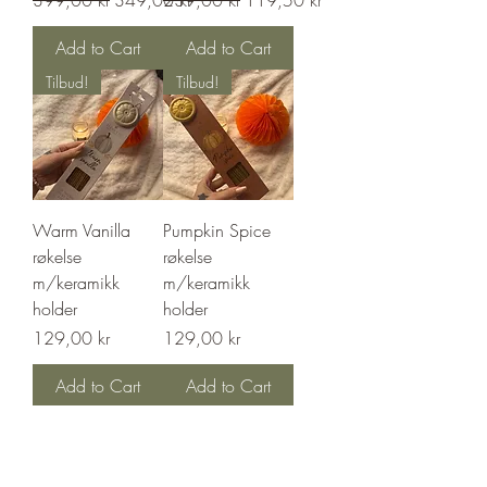
399,00 kr
349,00 kr
239,00 kr
119,50 kr
Add to Cart
Add to Cart
Tilbud!
Tilbud!
Warm Vanilla
Pumpkin Spice
røkelse
røkelse
m/keramikk
m/keramikk
holder
holder
Price
Price
129,00 kr
129,00 kr
Add to Cart
Add to Cart
Tilbud!