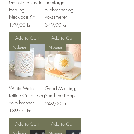
Gemstone Crystal
kremfarget
Healing
oljebrenner og
Necklace Kit
vokssmelter
Price
Price
179,00 kr
349,00 kr
Add to Cart
Add to Cart
Nyheter
Nyheter
White Matte
Good Morning,
Lattice Cut olje og
Sunshine Kopp
voks brenner
Price
249,00 kr
Price
189,00 kr
Add to Cart
Add to Cart
Nyheter
Nyheter