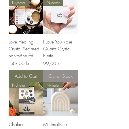
Nyheter
Nyheter
Love Healing
I Love You Rose
Crystal Sett med
Quartz Crystal
halvmåne fat
hjerte
Price
Price
149,00 kr
99,00 kr
Add to Cart
Out of Stock
Nyheter
Nyheter
Chakra
Minimalistisk