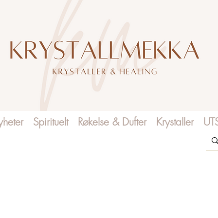
heter
Spirituelt
Røkelse & Dufter
Krystaller
UT