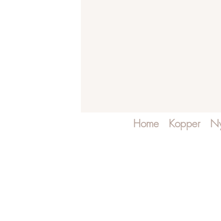
Home
Kopper
Ny