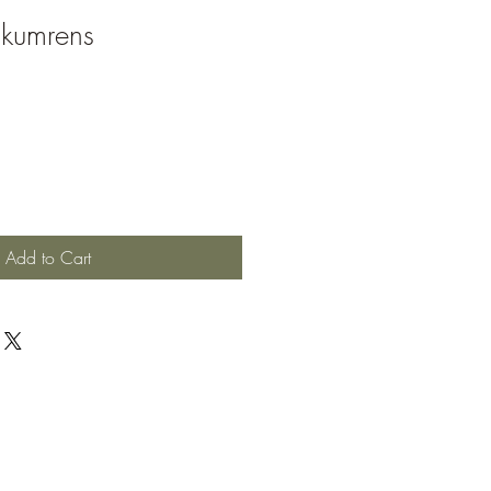
skumrens
Add to Cart