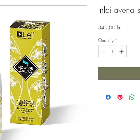
Inlei avena 
Price
349,00 kr
Quantity
*