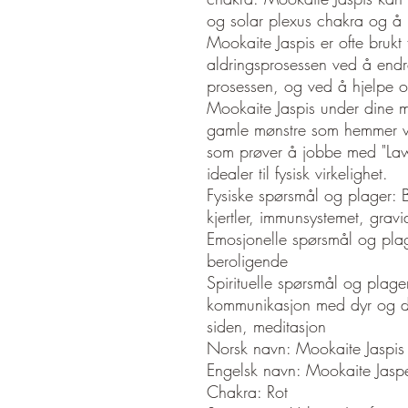
og solar plexus chakra og å
Mookaite Jaspis er ofte brukt f
aldringsprosessen ved å endr
prosessen, og ved å hjelpe o
Mookaite Jaspis under dine me
gamle mønstre som hemmer ve
som prøver å jobbe med "Law o
idealer til fysisk virkelighet.
Fysiske spørsmål og plager: 
kjertler, immunsystemet, gravid
Emosjonelle spørsmål og plag
beroligende
Spirituelle spørsmål og plag
kommunikasjon med dyr og de
siden, meditasjon
Norsk navn: Mookaite Jaspis
Engelsk navn: Mookaite Jasp
Chakra: Rot