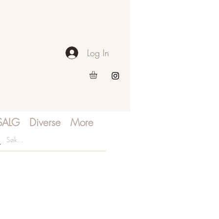
Log In
SALG
Diverse
More