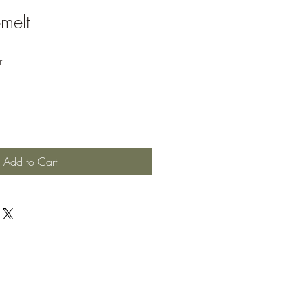
melt
Sale
r
Price
Add to Cart