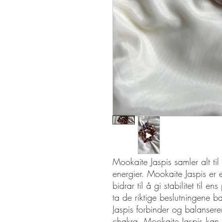
Mookaite Jaspis samler alt ti
energier. Mookaite Jaspis er
bidrar til å gi stabilitet til e
ta de riktige beslutningene 
Jaspis forbinder og balanserer
chakra. Mookaite Jaspis kan o