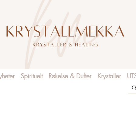
heter
Spirituelt
Røkelse & Dufter
Krystaller
UT