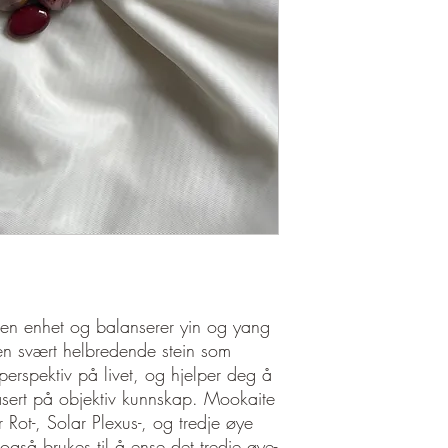
l en enhet og balanserer yin og yang
 en svært helbredende stein som
ns perspektiv på livet, og hjelper deg å
basert på objektiv kunnskap. Mookaite
 Rot-, Solar Plexus-, og tredje øye
gså brukes til å ense det tredje øye-