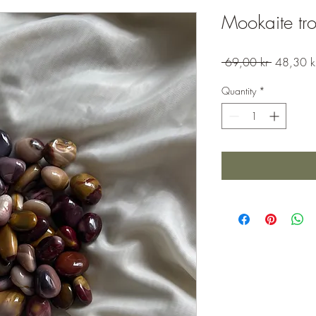
Mookaite tro
Regular
 69,00 kr 
48,30 k
Price
Quantity
*