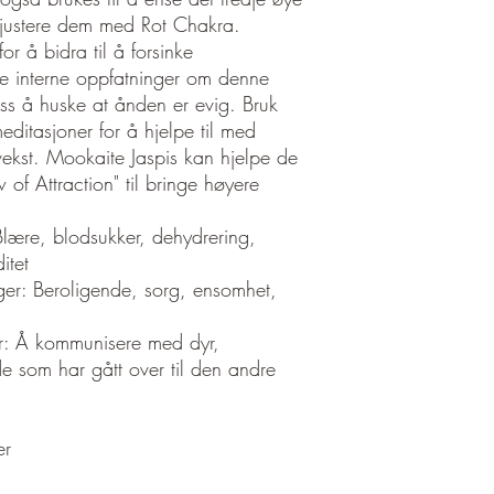
 justere dem med Rot Chakra.
or å bidra til å forsinke
e interne oppfatninger om denne
ss å huske at ånden er evig. Bruk
ditasjoner for å hjelpe til med
kst. Mookaite Jaspis kan hjelpe de
f Attraction" til bringe høyere
Blære, blodsukker, dehydrering,
itet
er: Beroligende, sorg, ensomhet,
er: Å kommunisere med dyr,
 som har gått over til den andre
er