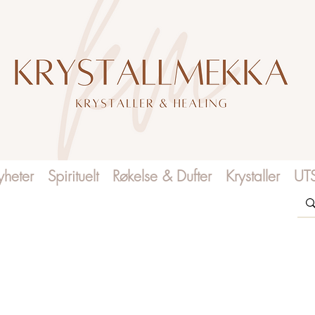
heter
Spirituelt
Røkelse & Dufter
Krystaller
UT