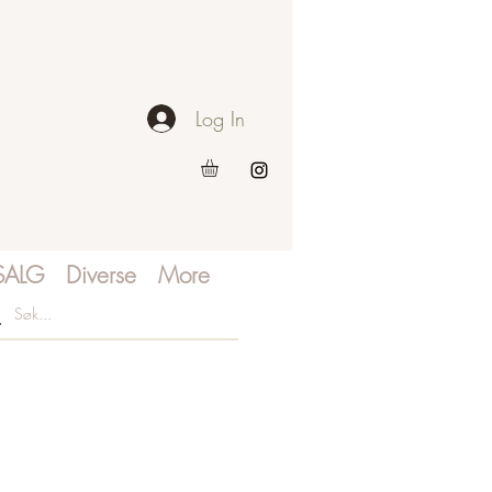
Log In
SALG
Diverse
More