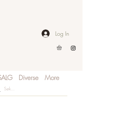
Log In
SALG
Diverse
More