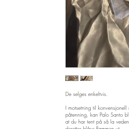
De selges enkeltvis.
I motsetning til konvensjonell
påtenning, kan Palo Santo bli
at du har tent på så la veden
deretter blåse flammen ut.