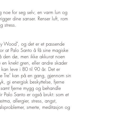
lig noe for seg selv, en varm lun og
rigger dine sanser. Renser luft, rom
g stress.
ly Wood", og det er et passende
or at Palo Santo å få sine magiske
å den dø, men ikke akkurat noen
e en knekt gren, eller andre skader
 kan leve i 80 til 90 år. Det er
lige Tre" kan på en gang, gjennom sin
k, gi energisk beskyttelse, fjerne
e samt fjerne mygg og behandle
ir Palo Santo er også brukt: som et
astma, allergier, stress, angst,
alsproblemer, smerte, meditasjon og