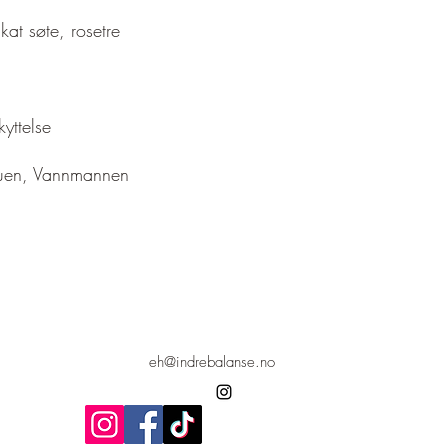
kat søte, rosetre
yttelse
fruen, Vannmannen
eh@indrebalanse.no