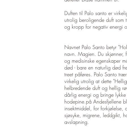
Duften til Palo santo er virke
utrolig beroligende duft som t
og kropp for negativ energi o
Navnet Palo Santo betyr "Ho
navn. Magien. Du skjønner, f
og medisinske egenskaper m
død - bare en naturlig død fr
treet påføres. Palo Santo trær
virkelig utrolig at dette "Hel
helbredende duft og hellig røy
dårlig energi og bringe lykk
hodepine.på Andesfjellene bl
insektmiddel, for forkjølelse, 
sjøsyke, migrene, leddgikt, h
avslapning.