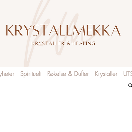
heter
Spirituelt
Røkelse & Dufter
Krystaller
UT