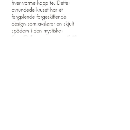
hver varme kopp te. Dette
avrundede kruset har et
fengslende fargeskiftende
design som avslører en skjult
spådom i den mystiske
krystallkulen når en varm drikke
tilsettes. Den skjulte teksten
lyder: «Wonderful things are
ahead» på en rosa bakgrunn.
Rommer omtrent 500 ml. Skal
ikke brukes i mikrobølgeovn.
Kun håndvask.
eh@indrebalanse.no