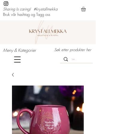
Sharing Is caring!
#krystallmekka
Bruk vår hashtag og Tagg oss
Søk etter produkter her
Meny & Kategorier